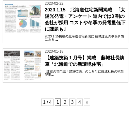
2023-02-22
2023.1.15 北海道住宅新聞掲載 ｢太
陽光発電・アンケート 道内では3 割の
会社が採用 コストや冬季の発電量低下
に課題も｣
2023.1.15掲載の北海道住宅新聞に 藤城建設の事務所隣
にある ...
2023-01-18
【建築技術１月号】掲載 藤城社長執
筆「北海道での新環境住宅」
建築の専門誌「建築技術」の１月号に藤城社長の執筆
記事...
1 / 4
1
2
3
4
»