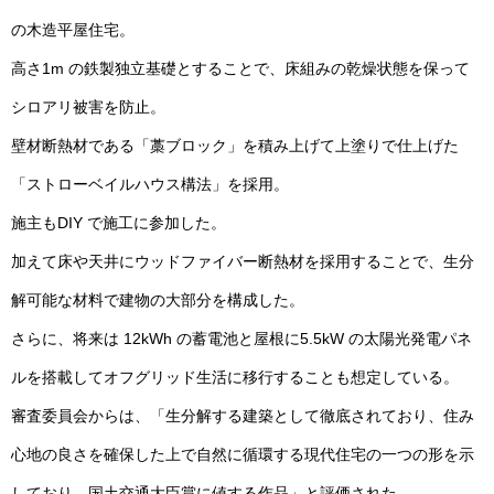
の木造平屋住宅。
高さ1m の鉄製独立基礎とすることで、床組みの乾燥状態を保って
シロアリ被害を防止。
壁材断熱材である「藁ブロック」を積み上げて上塗りで仕上げた
「ストローベイルハウス構法」を採用。
施主もDIY で施工に参加した。
加えて床や天井にウッドファイバー断熱材を採用することで、生分
解可能な材料で建物の大部分を構成した。
さらに、将来は 12kWh の蓄電池と屋根に5.5kW の太陽光発電パネ
ルを搭載してオフグリッド生活に移行することも想定している。
審査委員会からは、「生分解する建築として徹底されており、住み
心地の良さを確保した上で自然に循環する現代住宅の一つの形を示
しており、国土交通大臣賞に値する作品」と評価された。