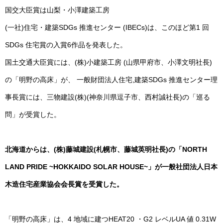
国交大臣賞は山梨・小澤建築工房
(一社)住宅・建築SDGs 推進センター (IBECs)は、このほど第1 回
SDGs 住宅賞の入賞6作品を発表した。
国土交通大臣賞には、(株)小建築工房 (山県甲府市、小澤文明社⾧)
の「明野の高床」が、 一般財団法人住宅,建築SDGs 推進センター理
事⾧賞には、三物建設(株)(神奈川県逗子市、西村誠社⾧)の「巡る
問」が受賞した。
北海道からは、(株)藤城建設(札幌市、藤城英明社⾧)の「NORTH
LAND PRIDE ~HOKKAIDO SOLAR HOUSE~」が一般社団法人日本
木造住宅産業協会会⾧賞を受賞した。
「明野の高床」は、4 地域に建つHEAT20 ・G2 レベルUA 値 0.31W