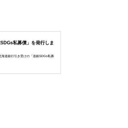
銀SDGs私募債」を発行しま
、北海道銀行引き受けの「道銀SDGs私募