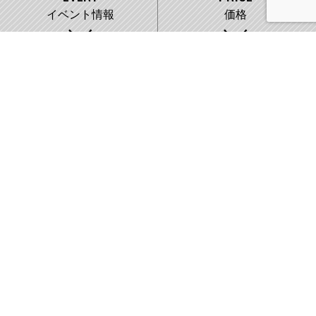
イベント情報
価格
WORKS
COMPANY
施工事例
会社概要
株式会社藤城建設
〒007-0890 札幌市東区中沼町33番地
011-791-2220
FAX:011-791-8888