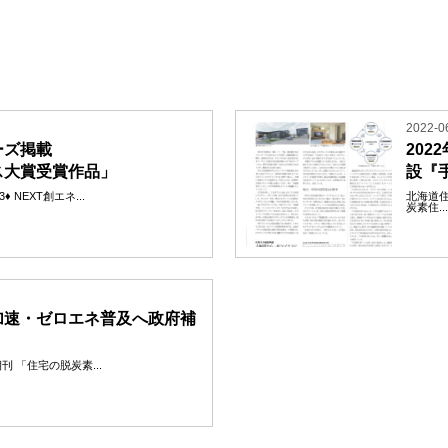
2022-0
ーズ掲載
20
ス大賞受賞作品」
設『
 NEXT創エネ...
北海道住
炭素住..
加速・ゼロエネ普及へ政府補
朝刊 「住宅の脱炭素...