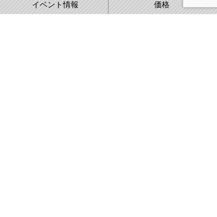
イベント情報
価格
WORKS
COMPANY
施工事例
会社概要
株式会社藤城建設
〒007-0890 札幌市東区中沼町33番地
011-791-2220
FAX:011-791-8888