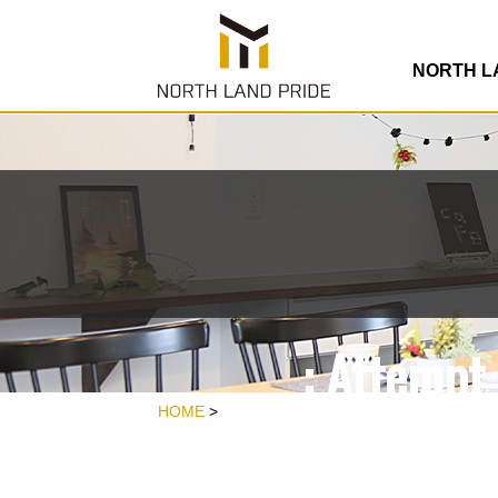
/home/rdesign
co
NORTH 
: Attempt 
/home/rdesign
HOME
>
co