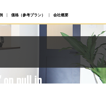
ublic_html/wp-
php
例
価格（参考プラン）
会社概要
 on null in
ublic_html/wp-
php