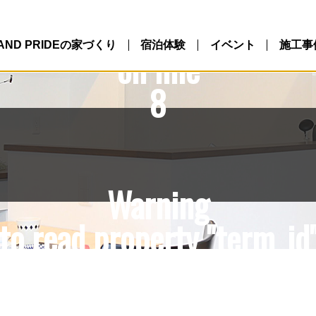
10/northlandpride.com/p
ntent/themes/NLP/single.
LAND PRIDEの家づくり
宿泊体験
イベント
施工事
on line
8
Warning
to read property "term_id"
10/northlandpride.com/p
ntent/themes/NLP/single.