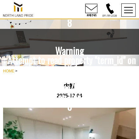
content/themes/NLP/single.php
on line
8
Warning
: Attempt to read property "term_id" on
null in
HOME
>
rdesign10/northlandpride.com/public_h
content/themes/NLP/single.php
内観
on line
2025-12-04
8