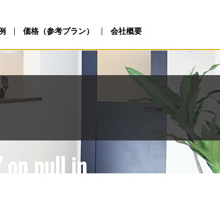
ublic_html/wp-
php
例
価格（参考プラン）
会社概要
 on null in
ublic_html/wp-
php