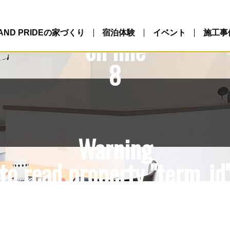
10/northlandpride.com/p
ntent/themes/NLP/single.
LAND PRIDEの家づくり
宿泊体験
イベント
施工事
on line
8
Warning
to read property "term_id"
10/northlandpride.com/p
ntent/themes/NLP/single.