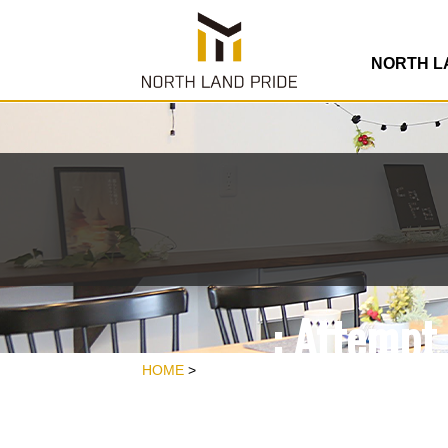
/home/rdesign
co
NORTH 
: Attempt 
/home/rdesign
HOME
>
co