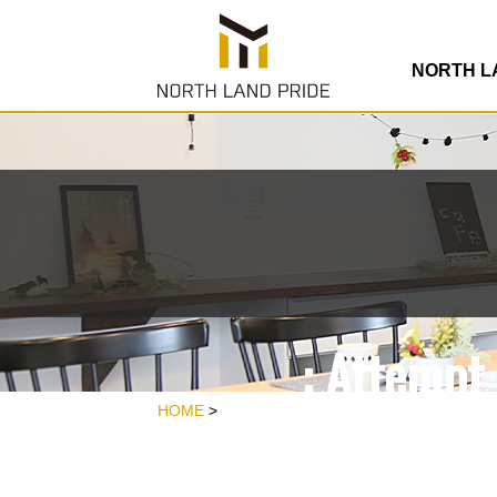
/home/rdesign
co
NORTH 
: Attempt 
/home/rdesign
HOME
>
co