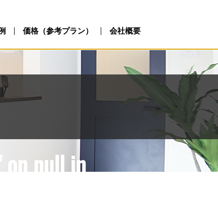
ublic_html/wp-
php
例
価格（参考プラン）
会社概要
 on null in
ublic_html/wp-
php