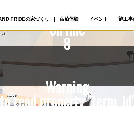
10/northlandpride.com/p
ntent/themes/NLP/single.
LAND PRIDEの家づくり
宿泊体験
イベント
施工事
on line
8
Warning
to read property "term_id"
10/northlandpride.com/p
ntent/themes/NLP/single.