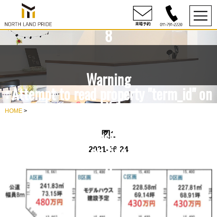
content/themes/NLP/single.php
on line
8
Warning
: Attempt to read property "term_id" on
null in
HOME
>
rdesign10/northlandpride.com/public_h
content/themes/NLP/single.php
図1
on line
2021-06-24
8