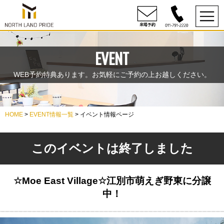
EVENT
WEB予約特典あります。お気軽にご予約の上お越しください。
HOME
>
EVENT情報一覧
> イベント情報ページ
このイベントは終了しました
☆Moe East Village☆江別市萌えぎ野東に分譲
中！