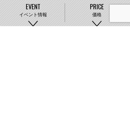
EVENT
PRICE
イベント情報
価格
WORKS
COMPANY
施工事例
会社概要
株式会社藤城建設
〒007-0890 札幌市東区中沼町33番地
011-791-2220