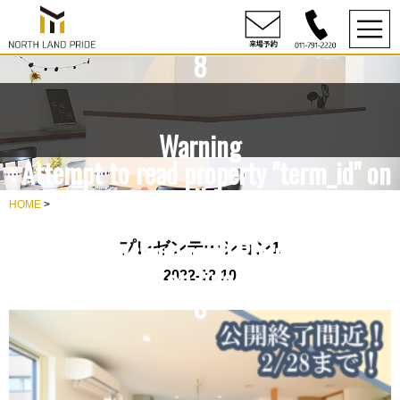
content/themes/NLP/single.php
on line
8
Warning
: Attempt to read property "term_id" on
null in
HOME
>
rdesign10/northlandpride.com/public_h
content/themes/NLP/single.php
プレゼンテーション1
on line
2022-02-10
8