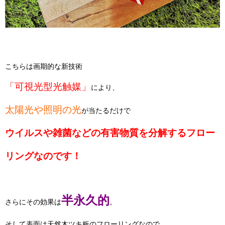
こちらは画期的な新技術
「可視光型光触媒」
により、
太陽光や照明の光
が当たるだけで
ウイルスや雑菌などの有害物質を
分解するフロー
リングなのです！
半永久的
さらにその効果は
。
そして表面は天然木ツキ板のフローリングなので、