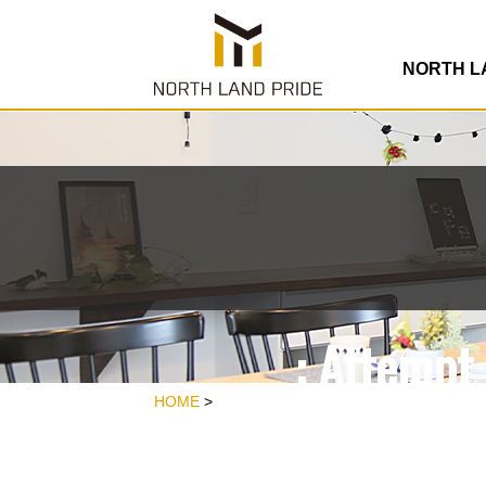
/home/rdesign
co
NORTH 
: Attempt 
/home/rdesign
HOME
>
co