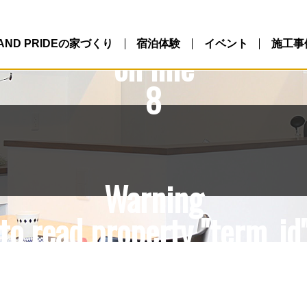
10/northlandpride.com/p
ntent/themes/NLP/single.
LAND PRIDEの家づくり
宿泊体験
イベント
施工事
on line
8
Warning
to read property "term_id"
10/northlandpride.com/p
ntent/themes/NLP/single.