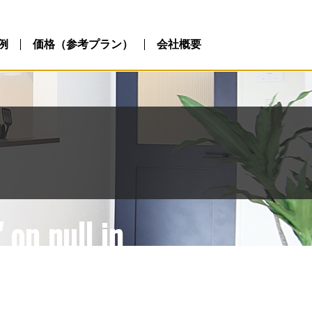
ublic_html/wp-
php
例
価格（参考プラン）
会社概要
 on null in
ublic_html/wp-
php