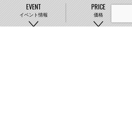
EVENT
PRICE
イベント情報
価格
WORKS
COMPANY
施工事例
会社概要
株式会社藤城建設
〒007-0890 札幌市東区中沼町33番地
011-791-2220