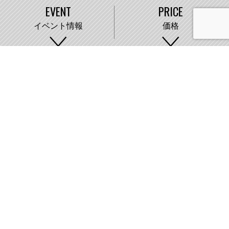
EVENT
PRICE
イベント情報
価格
WORKS
COMPANY
施工事例
会社概要
株式会社藤城建設
〒007-0890 札幌市東区中沼町33番地
011-791-2220