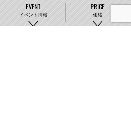
EVENT
PRICE
イベント情報
価格
WORKS
COMPANY
施工事例
会社概要
株式会社藤城建設
〒007-0890 札幌市東区中沼町33番地
011-791-2220