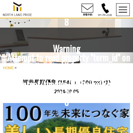
content/themes/NLP/single.php
on line
8
Warning
: Attempt to read property "term_id" on
null in
HOME
>
rdesign10/northlandpride.com/public_h
content/themes/NLP/single.php
福井長期優良 (1540 x 1000 px) (1)
on line
2024-09-05
8