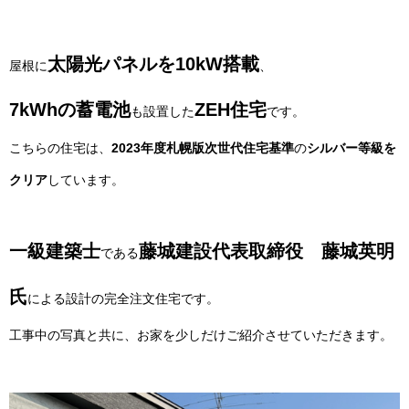
太陽光パネルを10kW搭載
屋根に
、
7kWhの蓄電池
ZEH住宅
も設置した
です。
こちらの住宅は、
2023年度札幌版次世代住宅基準
の
シルバー等級を
クリア
しています。
一級建築士
藤城建設代表取締役 藤城英明
である
氏
による設計の完全注文住宅です。
工事中の写真と共に、お家を少しだけご紹介させていただきます。