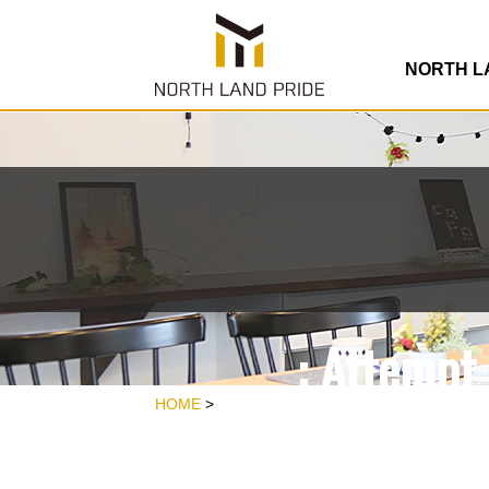
/home/rdesign
co
NORTH 
: Attempt 
/home/rdesign
HOME
>
co