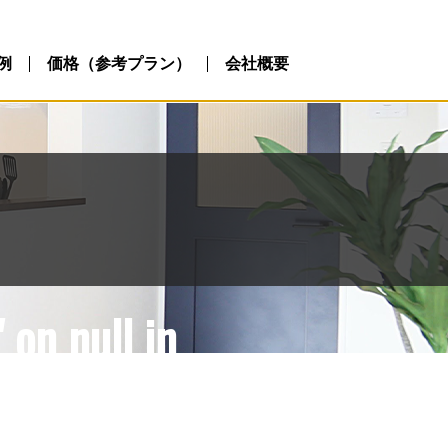
ublic_html/wp-
php
例
価格（参考プラン）
会社概要
 on null in
ublic_html/wp-
php