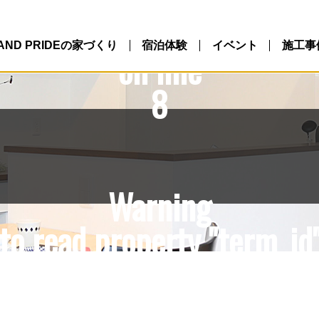
10/northlandpride.com/p
ntent/themes/NLP/single.
LAND PRIDEの家づくり
宿泊体験
イベント
施工事
on line
8
Warning
to read property "term_id"
10/northlandpride.com/p
ntent/themes/NLP/single.