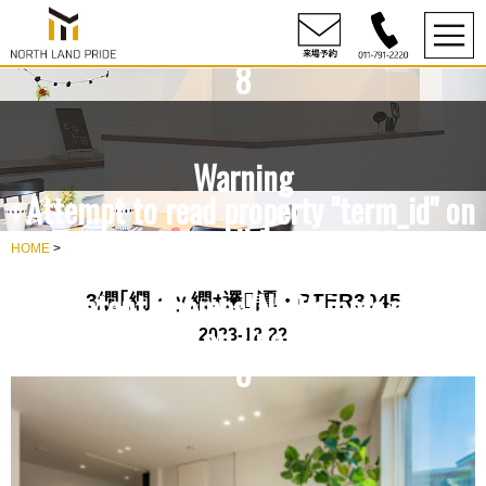
content/themes/NLP/single.php
on line
8
Warning
: Attempt to read property "term_id" on
null in
HOME
>
rdesign10/northlandpride.com/public_h
content/themes/NLP/single.php
3繝｢繝・ｙ繝ｫ邏譚・PTER3045
on line
2023-12-22
8