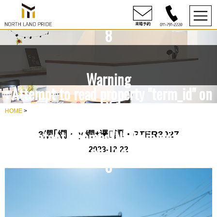
content/themes/NLP/single.php
on line
8
Warning
: Attempt to read property "term_id" on
null in
HOME
>
rdesign10/northlandpride.com/public_h
content/themes/NLP/single.php
3繝｢繝・ｙ繝ｫ邏譚・PTER3027
on line
2023-12-22
8