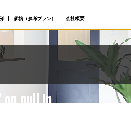
ublic_html/wp-
php
例
価格（参考プラン）
会社概要
 on null in
ublic_html/wp-
php