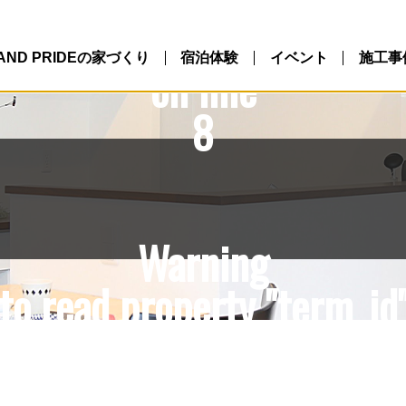
10/northlandpride.com/p
ntent/themes/NLP/single.
LAND PRIDEの家づくり
宿泊体験
イベント
施工事
on line
8
Warning
to read property "term_id"
10/northlandpride.com/p
ntent/themes/NLP/single.