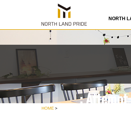
/home/rdesign
co
NORTH 
: Attempt 
/home/rdesign
HOME
>
co