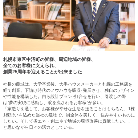
札幌市東区中沼町の皆様、周辺地域の皆様、
全てのお客様に支えられ、
創業25周年を迎えることが出来ました
社長の藤城は、大学卒業後、大手ハウスメーカーと札幌の工務店を
経て創業。 下請け時代のノウハウを吸収･発展させ、独自のデザイン
や性能を構築した。 自ら設計プラン･打合せを行い、引渡しの際
は”夢の実現に感動し、涙を流されるお客様”が多い。
「家造りを通して、お客様が幸せな生活を送ることはもちろん、1棟
1棟思いを込めた当社の建物で、街全体を美しく、住みやすいものに
したい。そして省エネ・創エネで地域の環境改善に貢献したい。」
と思いながら日々の活力としている。