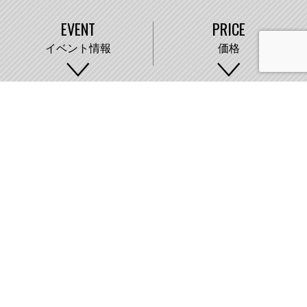
EVENT
PRICE
イベント情報
価格
WORKS
COMPANY
施工事例
会社概要
株式会社藤城建設
〒007-0890 札幌市東区中沼町33番地
011-791-2220