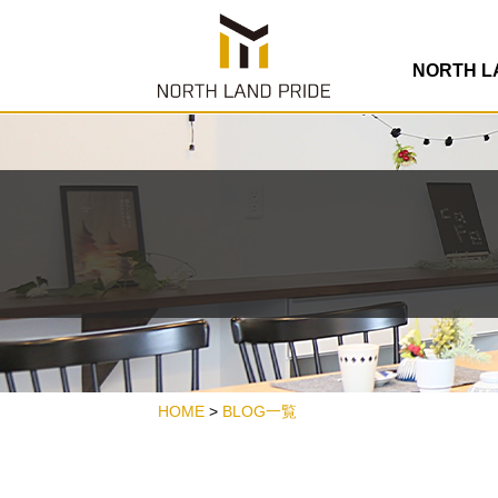
NORTH 
HOME
>
BLOG一覧