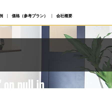
ublic_html/wp-
php
例
価格（参考プラン）
会社概要
 on null in
ublic_html/wp-
php