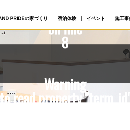
10/northlandpride.com/p
ntent/themes/NLP/single.
LAND PRIDEの家づくり
宿泊体験
イベント
施工事
on line
8
Warning
to read property "term_id"
10/northlandpride.com/p
ntent/themes/NLP/single.