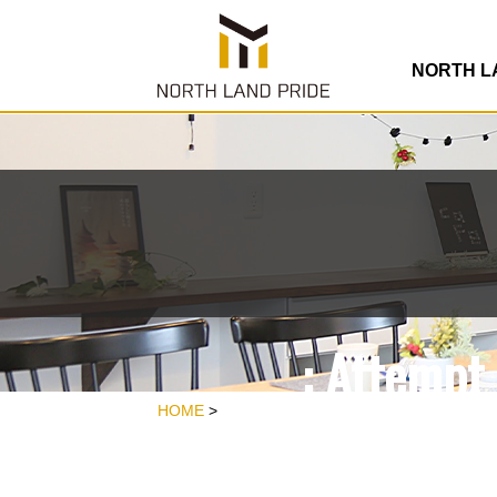
/home/rdesign
co
NORTH 
: Attempt 
/home/rdesign
HOME
>
co