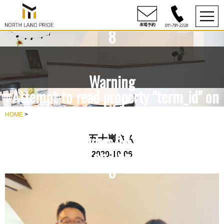
content/themes/NLP/single.php
on line
8
Warning
: Attempt to read property "term_id" on
null in
HOME
>
rdesign10/northlandpride.com/public_h
content/themes/NLP/single.php
五十嵐さん
on line
2020-10-06
8