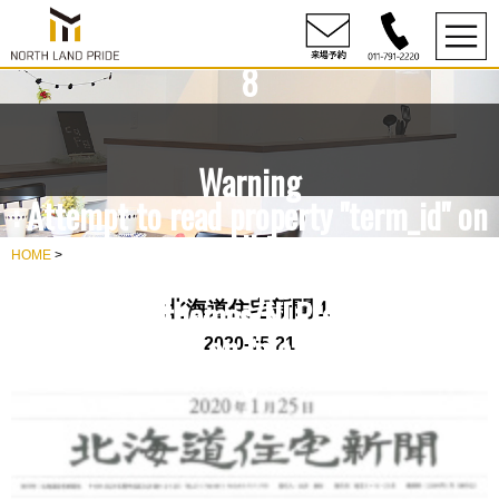
content/themes/NLP/single.php
on line
8
Warning
: Attempt to read property "term_id" on
null in
HOME
>
rdesign10/northlandpride.com/public_h
content/themes/NLP/single.php
北海道住宅新聞１
on line
2020-05-21
8