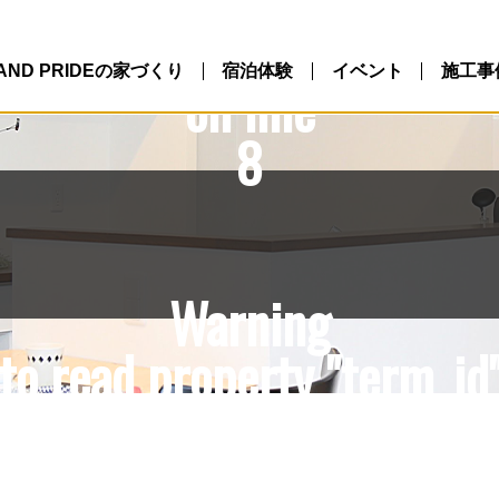
10/northlandpride.com/p
ntent/themes/NLP/single.
LAND PRIDEの家づくり
宿泊体験
イベント
施工事
on line
8
Warning
to read property "term_id"
10/northlandpride.com/p
ntent/themes/NLP/single.