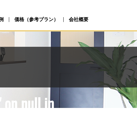
ublic_html/wp-
php
例
価格（参考プラン）
会社概要
 on null in
ublic_html/wp-
php