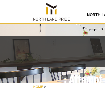
/home/rdesign
co
NORTH 
: Attempt 
/home/rdesign
HOME
>
co