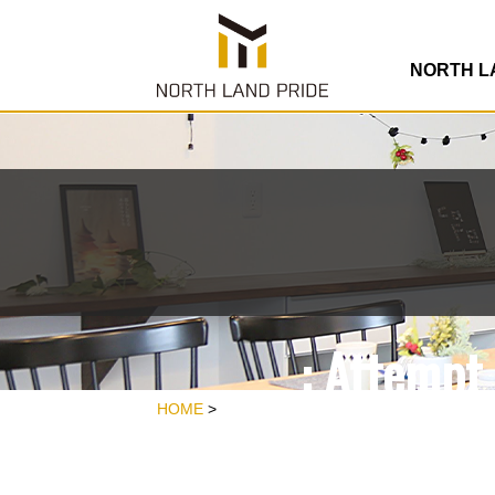
/home/rdesign
co
NORTH 
: Attempt 
/home/rdesign
HOME
>
co