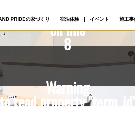
10/northlandpride.com/p
ntent/themes/NLP/single.
LAND PRIDEの家づくり
宿泊体験
イベント
施工事
on line
8
Warning
to read property "term_id"
10/northlandpride.com/p
ntent/themes/NLP/single.