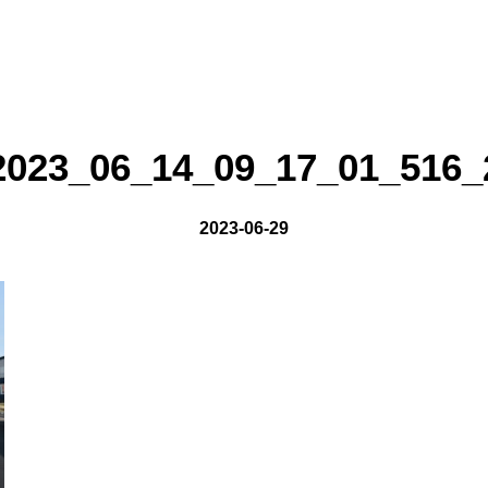
on line
8
2023_06_14_09_17_01_516_
2023-06-29