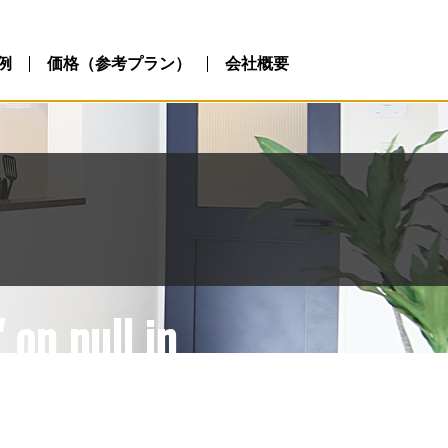
ublic_html/wp-
php
例
価格（参考プラン）
会社概要
 on null in
ublic_html/wp-
php