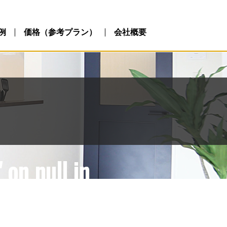
ublic_html/wp-
php
例
価格（参考プラン）
会社概要
 on null in
ublic_html/wp-
php