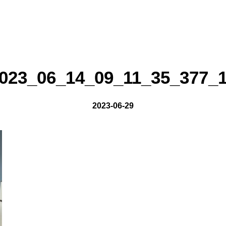
on line
8
023_06_14_09_11_35_377_
2023-06-29