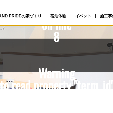
10/northlandpride.com/p
ntent/themes/NLP/single.
LAND PRIDEの家づくり
宿泊体験
イベント
施工事
on line
8
Warning
to read property "term_id"
10/northlandpride.com/p
ntent/themes/NLP/single.