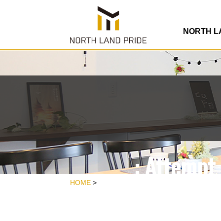
/home/rdesign
co
NORTH 
: Attempt 
/home/rdesign
HOME
>
co