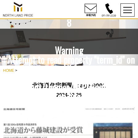
content/themes/NLP/single.php
on line
8
Warning
: Attempt to read property "term_id" on
null in
HOME
>
rdesign10/northlandpride.com/public_h
content/themes/NLP/single.php
北海道住宅新聞_page-0001
on line
2024-02-26
8