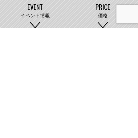
EVENT
PRICE
イベント情報
価格
WORKS
COMPANY
施工事例
会社概要
株式会社藤城建設
〒007-0890 札幌市東区中沼町33番地
011-791-2220